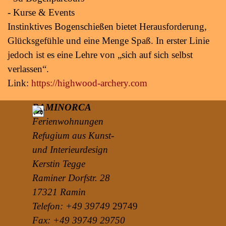
- Kurse & Events
Instinktives Bogenschießen bietet Herausforderung,
Glücksgefühle und eine Menge Spaß. In erster Linie
jedoch ist es eine Lehre von „sich auf sich selbst
verlassen“.
Link:
https://highwood-archery.com
RAMINORCA
Ferienwohnungen
Refugium aus Kunst-
und Interieurdesign
Kerstin Tegge
Raminer Dorfstr. 28
17321 Ramin
Telefon:
+49 39749
29749
Fax:
+49 39749 29750